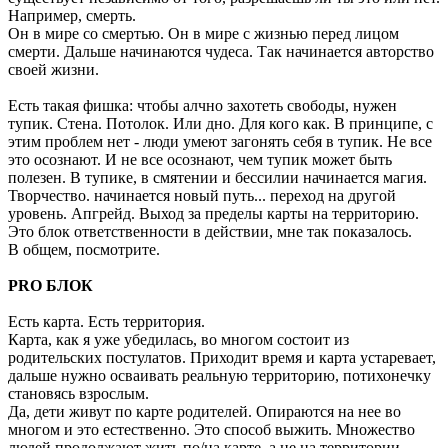
Например, смерть.
Он в мире со смертью. Он в мире с жизнью перед лицом
смерти. Дальше начинаются чудеса. Так начинается авторство
своей жизни.
Есть такая фишка: чтобы алчно захотеть свободы, нужен
тупик. Стена. Потолок. Или дно. Для кого как. В принципе, с
этим проблем нет - люди умеют загонять себя в тупик. Не все
это осознают. И не все осознают, чем тупик может быть
полезен. В тупике, в смятении и бессилии начинается магия.
Творчество. начинается новый путь... переход на другой
уровень. Апгрейд. Выход за пределы карты на территорию.
Это блок ответственности в действии, мне так показалось.
В общем, посмотрите.
PRO БЛОК
Есть карта. Есть территория.
Карта, как я уже убедилась, во многом состоит из
родительских постулатов. Приходит время и карта устаревает,
дальше нужно осваивать реальную территорию, потихонечку
становясь взрослым.
Да, дети живут по карте родителей. Опираются на нее во
многом и это естественно. Это способ выжить. Множество
людей продолжают жить по/на карте, а не на территории.