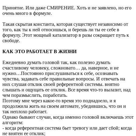
Принятие. Или даже СМИРЕНИЕ. Хоть и не заявлено, но его
очень много в формуле.
Такая скрытая константа, которая существует независимо от
того, как ты к ней относишься, и берешь ли ты ее себе в
формулу. Этот мощный катализатор в разы сокращает путь к
свободе.
КАК ЭТО РАБОТАЕТ В ЖИЗНИ
Ежедневно думать головой так, как полезно думать
счастливому человеку, сложновато… да, наверное, и не
нужно…Постоянно прислушиваться к себе, осознавать
чувства, задавать себе правильные вопросы. И отвечать на
них слушая отклик своей референтной системы. внятно
слышать и ощущать ее отклик. Все время что-то вылазит, над
чем поразмыслить, поработать.
Поэтому мне через какое-то время это поднадоело, и я
продолжила жить на своем автомате, убедившись, что он и
так неплохо работает.
Однако бывают случаи, когда именно головой включаешь этот
алгоритм:
- когда референтная система бьет тревогу или дает сбой; когда
не внятен ее отклик;