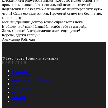
которая интегрируется в жизнь. Которую может освоить и
применять человек без специальной психологической
подготовки и не бегать к ближайшему психотерапевту чуть-
что. И Саша ею делится, как Прометей огнем (не бесплатно,
конечно ;-))
Мой внутренний доктор точно справляется пока.
В общем, Ройтман! Саша! Спасибо тебе за апгрейд.
Жить хорошо! Алгоритмично жить еще лучше!
Короче, держи гарпун!
Александр Ройтман
© 1993 - 2025 Тренинги Ройтмана
НАВИГАЦИЯ
Тренинги
Расписание
Консультация Ройтмана
Блог
RPO личное
Книги
Отзывы
Контакты