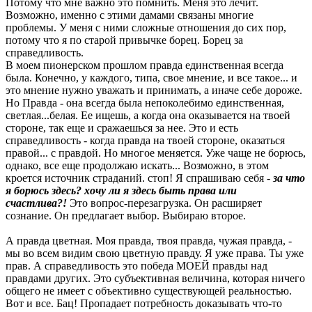
Потому что мне важно это помнить. Меня это лечит.
Возможно, именно с этими дамами связаны многие
проблемы. У меня с ними сложные отношения до сих пор,
потому что я по старой привычке борец. Борец за
справедливость.
В моем пионерском прошлом правда единственная всегда
была. Конечно, у каждого, типа, свое мнение, и все такое... и
это мнение нужно уважать и принимать, а иначе себе дороже.
Но Правда - она всегда была непоколебимо единственная,
светлая...белая. Ее ищешь, а когда она оказывается на твоей
стороне, так еще и сражаешься за нее. Это и есть
справедливость - когда правда на твоей стороне, оказаться
правой... с правдой. Но многое меняется. Уже чаще не борюсь,
однако, все еще продолжаю искать... Возможно, в этом
кроется источник страданий. стоп! Я спрашиваю себя -
за что
я борюсь здесь? хочу ли я здесь быть права или
счастлива?!
Это вопрос-перезагрузка. Он расширяет
сознание. Он предлагает выбор. Выбираю второе.
А правда цветная. Моя правда, твоя правда, чужая правда, -
мы во всем видим свою цветную правду. Я уже права. Ты уже
прав. А справедливость это победа МОЕЙ правды над
правдами других. Это субъективная величина, которая ничего
общего не имеет с объективно существующей реальностью.
Вот и все. Бац! Пропадает потребность доказывать что-то