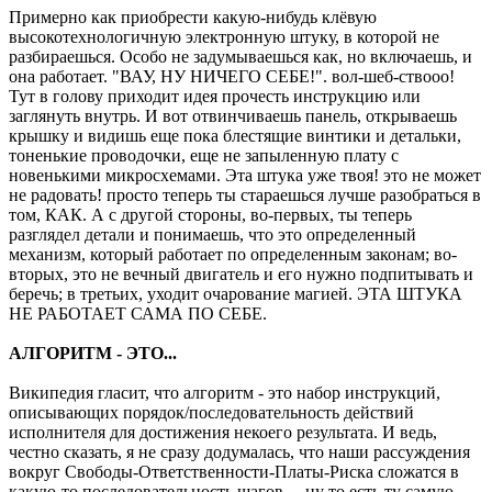
Примерно как приобрести какую-нибудь клёвую
высокотехнологичную электронную штуку, в которой не
разбираешься. Особо не задумываешься как, но включаешь, и
она работает. "ВАУ, НУ НИЧЕГО СЕБЕ!". вол-шеб-ствооо!
Тут в голову приходит идея прочесть инструкцию или
заглянуть внутрь. И вот отвинчиваешь панель, открываешь
крышку и видишь еще пока блестящие винтики и детальки,
тоненькие проводочки, еще не запыленную плату с
новенькими микросхемами. Эта штука уже твоя! это не может
не радовать! просто теперь ты стараешься лучше разобраться в
том, КАК. А с другой стороны, во-первых, ты теперь
разглядел детали и понимаешь, что это определенный
механизм, который работает по определенным законам; во-
вторых, это не вечный двигатель и его нужно подпитывать и
беречь; в третьих, уходит очарование магией. ЭТА ШТУКА
НЕ РАБОТАЕТ САМА ПО СЕБЕ.
АЛГОРИТМ - ЭТО...
Википедия гласит, что алгоритм - это набор инструкций,
описывающих порядок/последовательность действий
исполнителя для достижения некоего результата. И ведь,
честно сказать, я не сразу додумалась, что наши рассуждения
вокруг Свободы-Ответственности-Платы-Риска сложатся в
какую-то последовательность шагов..., ну то есть ту самую,