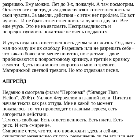
разрешаю. Ему можно. Лет до 3-х, пожалуй. А там посмотрим.
Остается все еще трудным для меня взять ответственность за
свои чувства. За мысли, действия - с этим нет проблем. Но вот
чувства. И не брать ответственность за чувства других. Все
еще учусь. Это не на автомате. Несправедливость и
непредсказуемость пока тоже не очень поддаются.
И учусь отдавать ответственность детям за их жизнь. Отдавать
мал-по-малу им их свободу. Разрешать или не разрешать себе -
это как-то более или менее понятно, но с детьми... двое
приближаются к подростковому кризису, а третий к кризису
самости. Здесь пока много вопросов и много тревоги.
Материнской светлой тревоги. Но это отдельная песня.
АПГРЕЙД
Недавно я смотрела фильм "Персонаж" ("Stranger Than
Fiction", 2006) с Уиллом Ферреллом в главной роли. Цитата в
начале текста как раз оттуда. Мне в какой-то момент
показалось, то, что происходит с главным героем, есть
алгоритм в действии.
Там есть свобода. Есть ответственность. Есть плата. Есть
риск. И есть смирение.
Смирение с тем, что то, что происходит здесь и сейчас,
существует независимо от того, разрешаешь ли ты это или нет.