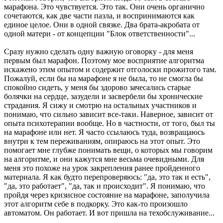
марафона. Это чувствуется. Это так. Они очень органично
сочетаются, как две части пазла, и воспринимаются как
единое целое. Они в одной связке. Два брата-акробата от
одной матери - от концепции "Блок ответственности"...
Сразу нужно сделать одну важную оговорку - для меня
первым был марафон. Поэтому мое восприятие алгоритма
искажено этим опытом и содержит отголоски прожитого там.
Пожалуй, если бы на марафоне я не была, то не смогла бы
спокойно сидеть, у меня бы здорово зачесались старые
болячки на сердце, зазудели и засвербели бы хронические
страдания. Я сижу и смотрю на остальных участников и
понимаю, что сильно зависит все-таки. Наверное, зависит от
опыта психотерапии вообще. Но в частности, от того, был ты
на марафоне или нет. Я часто ссылаюсь туда, возвращаюсь
внутри к тем переживаниям, опираюсь на этот опыт. Это
помогает мне глубже понимать вещи, о которых мы говорим
на алгоритме, и они кажутся мне весьма очевидными. Для
меня это похоже на урок закрепления ранее пройденного
материала. Я как будто перепроверяюсь: "да, это так и есть",
"да, это работает", "да, так и происходит". Я понимаю, что
пройдя через кризисное состояние на марафоне, заполучила
этот алгоритм себе в подкорку. Это как-то произошло
автоматом. Он работает. И вот пришла на техобслуживание...