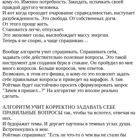
кому-то. Именно потребность. Закидать, испачкать своей
правдой другого человека.
И вот когда проходит очарование справедливостью, наступает
разубежденность. Это свобода. От собственных догм.
От этого проще жить.
Становится легче, отпускает.
Это экономит силы, высвобождает массу энергии.
Теперь я не спорю, а чаще спрашиваю…
Вообще алгоритм учит спрашивать. Спрашивать себя,
задавать себе действительно полезные вопросы. Это такой
инструмент для создания бури в стакане. Он пробудил во мне
много вопросов. Больше вопросов, чем ответов.
Возможно, в этом его фишка, и кому-то это позволит задать
себе правильные вопросы и приведет на марафон. А там
Ройтман будет настойчиво просить сформулировать запрос
"Зачем я пришел...?" На алгоритме это вполне реально
сделать.
АЛГОРИТМ УЧИТ КОРРЕКТНО ЗАДАВАТЬ СЕБЕ
ПРАВИЛЬНЫЕ ВОПРОСЫ так, чтобы ты вспотел, отвечая на
них.
И будоражит темы. И дергает паутины в темных углах души.
Встрепенулись и мои.
Ройтман спрашивал: "Есть ли что-то о чем вы не стали бы