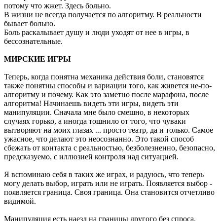
потому что жжет. Здесь больно.
В жизни не всегда получается по алгоритму. В реальности
бывает больно.
Боль раскалывает душу и люди уходят от нее в игры, в
бессознательные.
МИРСКИЕ ИГРЫ
Теперь, когда понятна механика действия боли, становятся
также понятны способы и вариации того, как живется не-по-
алгоритму и почему. Как это заметно после марафона, после
алгоритма! Начинаешь видеть эти игры, видеть эти
манипуляции. Сначала мне было смешно, в некоторых
случаях горько, а иногда тошнило от того, что чуваки
вытворяют на моих глазах ... просто театр, да и только. Самое
ужасное, что делают это неосознанно. Это такой способ
сбежать от контакта с реальностью, безболезненно, безопасно,
предсказуемо, с иллюзией контроля над ситуацией.
Я вспоминаю себя в таких же играх, и радуюсь, что теперь
могу делать выбор, играть или не играть. Появляется выбор -
появляется граница. Своя граница. Она становится отчетливо
видимой.
Манипуляция есть наезд на границы другого без спроса.