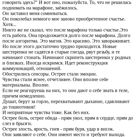
говорить здесь?" И вот оно, пожалуйста. То, что не решилась
поднимать на марафоне, заёжилось.
Он заставил меня сомневаться.
Он поколебал немного мое заново приобретенное счастье.
Хотя...
Никто же не сказал, что после марафона только счастье.Это
есть работа. Она продолжается долго после марафона. Долго
после алгоритма. Это магия. Это красиво. Это завораживает.
Но после этого достаточно трудно приходится. Новые
шестеренки не садятся в старые гнезда, рвут резьбу, и те
начинают стонать. Начинают скрипеть шестеренки у родных
и близких. Иногда искримся. Идет реконструкция
коммуникаций, отношений.
Обострились сенсоры. Острее стали эмоции.
Чувства стали яснее, отчетливее. Они вполне себе
материальны. Вполне.
Если не реагируешь на них, то они дают о себе знать в теле,
причем немедленно.
Душат, берут за горло, перехватывают дыхание, сдавливают
до тошнотиков!
И неприятные чувства тоже. Как без них.
Острее боль, острее обида - прям укол, прям в сердце, прям до
слез в брызги.
Острее злость, ярость, гнев - прям буря, удар в висок.
Они заявляют о себе. Они имеют место и требуют выхода.