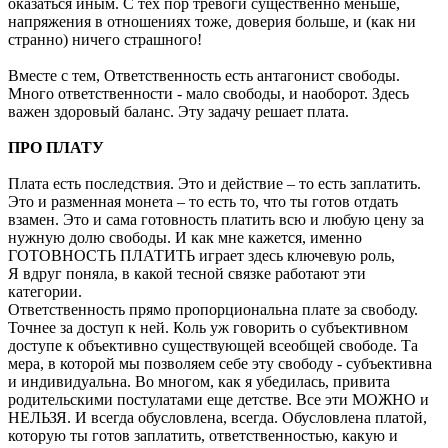
оказаться иным. С тех пор тревоги существенно меньше,
напряжения в отношениях тоже, доверия больше, и (как ни
странно) ничего страшного!
Вместе с тем, Ответственность есть антагонист свободы.
Много ответственности - мало свободы, и наоборот. Здесь
важен здоровый баланс. Эту задачу решает плата.
ПРО ПЛАТУ
Плата есть последствия. Это и действие – то есть заплатить.
Это и разменная монета – то есть то, что ты готов отдать
взамен. Это и сама готовность платить всю и любую цену за
нужную долю свободы. И как мне кажется, именно
ГОТОВНОСТЬ ПЛАТИТЬ играет здесь ключевую роль,
Я вдруг поняла, в какой тесной связке работают эти
категории.
Ответственность прямо пропорциональна плате за свободу.
Точнее за доступ к ней. Коль уж говорить о субъективном
доступе к объективно существующей всеобщей свободе. Та
мера, в которой мы позволяем себе эту свободу - субъективна
и индивидуальна. Во многом, как я убедилась, привита
родительскими постулатами еще детстве. Все эти МОЖНО и
НЕЛЬЗЯ. И всегда обусловлена, всегда. Обусловлена платой,
которую ты готов заплатить, ответственностью, какую и