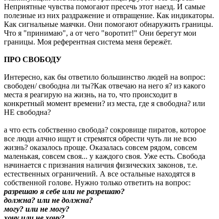
Неприятные чувства помогают пресечь этот наезд. И самые
полезные из них раздражение и отвращение. Как индикаторы.
Как сигнальные маячки. Они помогают обнаружить границы.
Что я "принимаю", а от чего "воротит!" Они берегут мои
границы. Моя референтная система меня бережёт.
ПРО СВОБОДУ
Интересно, как бы ответило большинство людей на вопрос:
свободен/ свободна ли ты?Как отвечаю на него я? из какого
места я реагирую на жизнь, на то, что происходит в
конкретный момент времени? из места, где я свободна? или
НЕ свободна?
а что есть собственно свобода? сокровище пиратов, которое
все люди алчно ищут и стремятся обрести чуть ли не всю
жизнь? оказалось проще. Оказалась совсем рядом, совсем
маленькая, совсем своя... у каждого своя. Уже есть. Свобода
начинается с признания наличия физических законов, т.е.
естественных ограничений. А все остальные находятся в
собственной голове. Нужно только ответить на вопрос:
разрешаю я себе или не разрешаю?
должна? или не должна?
могу? или не могу?
хочу или не хочу?