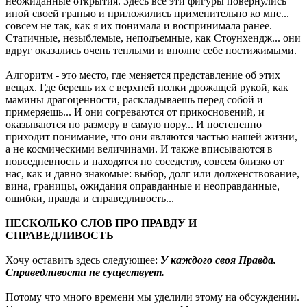
неожиданные открытия. Здесь все эти фигуры повернулись
иной своей гранью и приложились применительно ко мне...
совсем не так, как я их понимала и воспринимала ранее.
Статичные, незыблемые, неподъемные, как Стоунхендж... они
вдруг оказались очень теплыми и вполне себе постижимыми.
Алгоритм - это место, где меняется представление об этих
вещах. Где берешь их с верхней полки дрожащей рукой, как
мамины драгоценности, раскладываешь перед собой и
примеряешь... И они согреваются от прикосновений, и
оказываются по размеру в самую пору... И постепенно
приходит понимание, что они являются частью нашей жизни,
а не космическими величинами. И также вписываются в
повседневность и находятся по соседству, совсем близко от
нас, как и давно знакомые: выбор, долг или долженствование,
вина, границы, ожидания оправданные и неоправданные,
ошибки, правда и справедливость...
НЕСКОЛЬКО СЛОВ ПРО ПРАВДУ И
СПРАВЕДЛИВОСТЬ
Хочу оставить здесь следующее:
У каждого своя Правда.
Справедливости не существует.
Потому что много времени мы уделили этому на обсуждении.