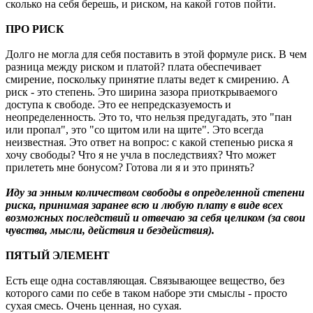
сколько на себя берешь, и риском, на какой готов пойти.
ПРО РИСК
Долго не могла для себя поставить в этой формуле риск. В чем
разница между риском и платой? плата обеспечивает
смирение, поскольку принятие платы ведет к смирению. А
риск - это степень. Это ширина зазора приоткрываемого
доступа к свободе. Это ее непредсказуемость и
неопределенность. Это то, что нельзя предугадать, это "пан
или пропал", это "со щитом или на щите". Это всегда
неизвестная. Это ответ на вопрос: с какой степенью риска я
хочу свободы? Что я не учла в последствиях? Что может
прилететь мне бонусом? Готова ли я и это принять?
Иду за энным количеством свободы в определенной степени
риска, принимая заранее всю и любую плату в виде всех
возможных последствий и отвечаю за себя целиком (за свои
чувства, мысли, действия и бездействия).
ПЯТЫЙ ЭЛЕМЕНТ
Есть еще одна составляющая. Связывающее вещество, без
которого сами по себе в таком наборе эти смыслы - просто
сухая смесь. Очень ценная, но сухая.