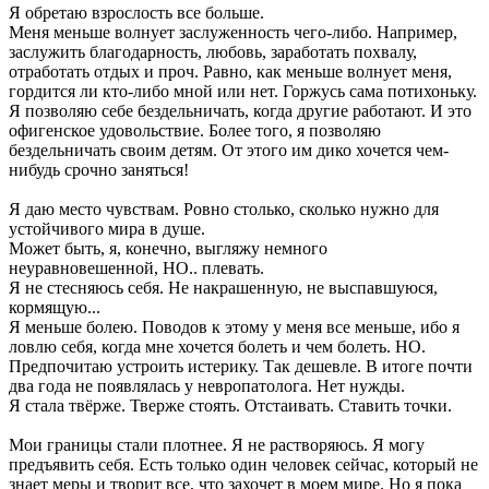
Я обретаю взрослость все больше.
Меня меньше волнует заслуженность чего-либо. Например,
заслужить благодарность, любовь, заработать похвалу,
отработать отдых и проч. Равно, как меньше волнует меня,
гордится ли кто-либо мной или нет. Горжусь сама потихоньку.
Я позволяю себе бездельничать, когда другие работают. И это
офигенское удовольствие. Более того, я позволяю
бездельничать своим детям. От этого им дико хочется чем-
нибудь срочно заняться!
Я даю место чувствам. Ровно столько, сколько нужно для
устойчивого мира в душе.
Может быть, я, конечно, выгляжу немного
неуравновешенной, НО.. плевать.
Я не стесняюсь себя. Не накрашенную, не выспавшуюся,
кормящую...
Я меньше болею. Поводов к этому у меня все меньше, ибо я
ловлю себя, когда мне хочется болеть и чем болеть. НО.
Предпочитаю устроить истерику. Так дешевле. В итоге почти
два года не появлялась у невропатолога. Нет нужды.
Я стала твёрже. Тверже стоять. Отстаивать. Ставить точки.
Мои границы стали плотнее. Я не растворяюсь. Я могу
предъявить себя. Есть только один человек сейчас, который не
знает меры и творит все, что захочет в моем мире. Но я пока