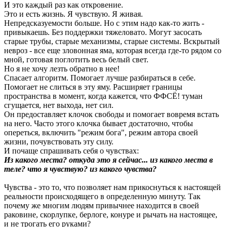
И это каждый раз как откровение.
Это и есть жизнь. Я чувствую. Я живая.
Непредсказуемости больше. Но с этим надо как-то жить -
привыкаешь. Без поддержки тяжеловато. Могут засосать
старые трубы, старые механизмы, старые системы. Вскрытый
невроз - все еще зловонная яма, которая всегда где-то рядом со
мной, готовая поглотить весь белый свет.
Но я не хочу лезть обратно в нее!
Спасает алгоритм. Помогает лучше разбираться в себе.
Помогает не слиться в эту яму. Расширяет границы
пространства в момент, когда кажется, что ФФСЁ! туман
сгущается, нет выхода, нет сил.
Он предоставляет клочок свободы и помогает вовремя встать
на него. Часто этого клочка бывает достаточно, чтобы
опереться, включить "режим бога", режим автора своей
жизни, почувствовать эту силу.
И почаще спрашивать себя о чувствах:
Из какого места? откуда это я сейчас... из какого места в
теле? что я чувствую? из какого чувства?
Чувства - это то, что позволяет нам прикоснуться к настоящей
реальности происходящего в определенную минуту. Так
почему же многим людям привычнее находится в своей
раковине, скорлупке, берлоге, конуре и рычать на настоящее,
и не трогать его руками?