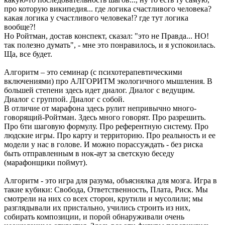
про которую википедия... где логика счастливого человека?
какая логика у счастливого человека!? где тут логика
вообще?!
Но Ройтман, достав конспект, сказал: "это не Правда... НО!
так полезно думать", - мне это понравилось, и я успокоилась.
Ща, все будет.
Алгоритм – это семинар (с психотерапевтическими
включениями) про АЛГОРИТМ экологичного мышления. В
большей степени здесь идет диалог. Диалог с ведущим.
Диалог с группой. Диалог с собой.
В отличие от марафона здесь рулит непривычно много-
говорящий-Ройтман. Здесь много говорят. Про разрешить.
Про 6ти шаговую формулу. Про референтную систему. Про
людские игры. Про карту и территорию. Про реальность и ее
модели у нас в голове. И можно порассуждать - без риска
быть отправленным в нок-аут за светскую беседу
(марафонщики поймут).
Алгоритм - это игра для разума, объяснялка для мозга. Игра в
такие кубики: Свобода, Ответственность, Плата, Риск. Мы
смотрели на них со всех сторон, крутили и мусолили; мы
разглядывали их пристально, учились строить из них,
собирать композиции, и порой обнаруживали очень