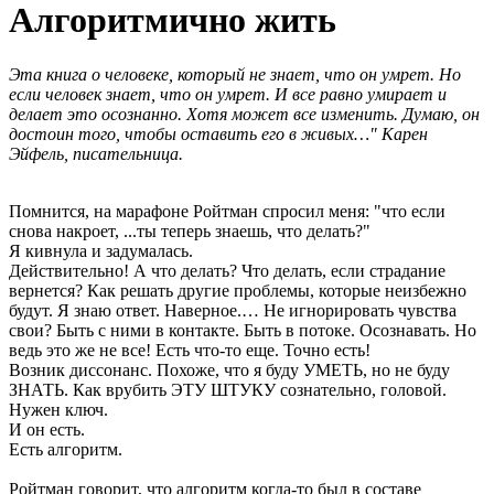
Алгоритмично жить
Эта книга о человеке, который не знает, что он умрет. Но
если человек знает, что он умрет. И все равно умирает и
делает это осознанно. Хотя может все изменить. Думаю, он
достоин того, чтобы оставить его в живых…" Карен
Эйфель, писательница.
Помнится, на марафоне Ройтман спросил меня: "что если
снова накроет, ...ты теперь знаешь, что делать?"
Я кивнула и задумалась.
Действительно! А что делать? Что делать, если страдание
вернется? Как решать другие проблемы, которые неизбежно
будут. Я знаю ответ. Наверное.… Не игнорировать чувства
свои? Быть с ними в контакте. Быть в потоке. Осознавать. Но
ведь это же не все! Есть что-то еще. Точно есть!
Возник диссонанс. Похоже, что я буду УМЕТЬ, но не буду
ЗНАТЬ. Как врубить ЭТУ ШТУКУ сознательно, головой.
Нужен ключ.
И он есть.
Есть алгоритм.
Ройтман говорит, что алгоритм когда-то был в составе