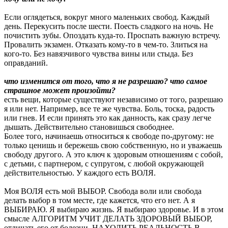
Если оглядеться, вокруг много маленьких свобод. Каждый
день. Перекусить после шести. Поесть сладкого на ночь. Не
почистить зубы. Опоздать куда-то. Проспать важную встречу.
Провалить экзамен. Отказать кому-то в чем-то. Злиться на
кого-то. Без навязчивого чувства вины или стыда. Без
оправданий.
что изменится от того, что я не разрешаю? что самое
страшное может произойти?
есть вещи, которые существуют независимо от того, разрешаю
я или нет. Например, все те же чувства. Боль, тоска, радость
или гнев. И если принять это как данность, как сразу легче
дышать. Действительно становишься свободнее.
Более того, начинаешь относиться к свободе по-другому: не
только ценишь и бережешь свою собственную, но и уважаешь
свободу другого. А это ключ к здоровым отношениям с собой,
с детьми, с партнером, с супругом, с любой окружающей
действительностью. У каждого есть ВОЛЯ.
Моя ВОЛЯ есть мой ВЫБОР. Свобода воли или свобода
делать выбор в том месте, где кажется, что его нет. А я
ВЫБИРАЮ. Я выбираю жизнь. Я выбираю здоровье. И в этом
смысле АЛГОРИТМ УЧИТ ДЕЛАТЬ ЗДОРОВЫЙ ВЫБОР,
отличать его от болезни. НАХОДИТЬ РЕАЛЬНОСТЬ В