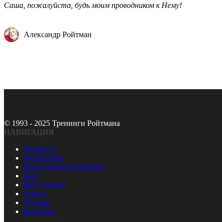
Саша, пожалуйста, будь моим проводником к Нему!
Александр Ройтман
© 1993 - 2025 Тренинги Ройтмана
НАВИГАЦИЯ
Тренинги
Расписание
Консультация Ройтмана
Блог
RPO личное
Книги
Отзывы
Контакты