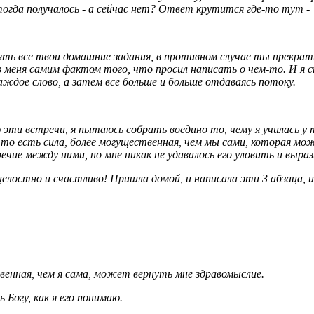
 тогда получалось - а сейчас нет? Ответ крутится где-то тут -
ять все твои домашние задания, в противном случае ты прекрат
 меня самим фактом того, что просил написать о чем-то. И я ст
аждое слово, а затем все больше и больше отдаваясь потоку.
ю эти встречи, я пытаюсь собрать воедино то, чему я училась у 
 что есть сила, более могущественная, чем мы сами, которая мо
речие между ними, но мне никак не удавалось его уловить и выра
целостно и счастливо! Пришла домой, и написала эти 3 абзаца, и
венная, чем я сама, может вернуть мне здравомыслие.
Богу, как я его понимаю.