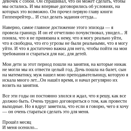
девочек с собой. Он спрашивал, что он может сделать, чтобы
мы остались. И мы впервые договорились об условиях, на
которых это возможно. Он прочел первую главу книги
Гиппенрейтер... И стал делать задания оттуда...
Наверно, самое главное достижение этого эпизода — я
провела границу. И он её отчетливо почувствовал, увидел... Я
поняла, что я не привязана к нему, что я могу реально уйти,
что я свободна, что его угрозы не были реальными, что я могу
уйти. И что я достаточно важна для него, чтобы пойти на мои
требования и стараться для нас, для детей.
Мои дети за этот период пошли на занятия, на которые никак
не могли мы их отвести целый год. Дочь пошла на балет, сын
на математику, муж нашел мою преподавательницу, которую я
искала много лет...Он нашёл время, и начал регулярно их
возить на занятия.
Все эти годы он постоянно злился и ждал, что я решу, как все
должно быть. Очень трудно договориться о том, как провести
выходные. Но я вдруг заметила, что если я говорю, чего я хочу
— он очень стараться сделать это для меня.
Прошёл месяц
И меня осенило...