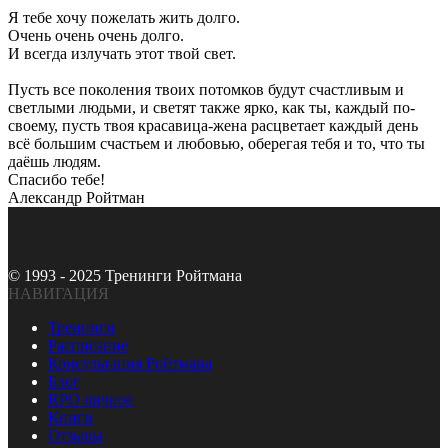
Я тебе хочу пожелать жить долго.
Очень очень очень долго.
И всегда излучать этот твой свет.
Пусть все поколения твоих потомков будут счастливым и
светлыми людьми, и светят также ярко, как ты, каждый по-
своему, пусть твоя красавица-жена расцветает каждый день
всё большим счастьем и любовью, оберегая тебя и то, что ты
даёшь людям.
Спасибо тебе!
Александр Ройтман
© 1993 - 2025 Тренинги Ройтмана
НАВИГАЦИЯ
Тренинги
Расписание
Консультация Ройтмана
Блог
RPO личное
Книги
Отзывы