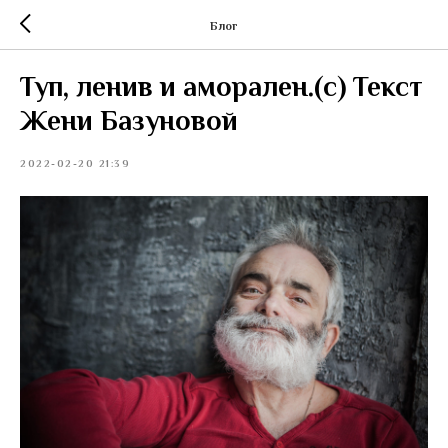
Блог
Туп, ленив и аморален.(с) Текст
Жени Базуновой
2022-02-20 21:39