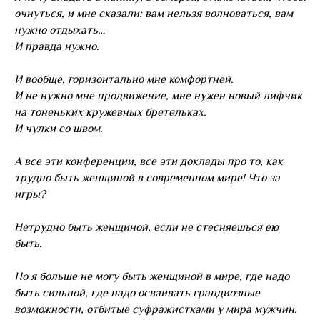
очнуться, и мне сказали: вам нельзя волноваться, вам
нужно отдыхать…
И правда нужно.
И вообще, горизонтально мне комфортней.
И не нужно мне продвижение, мне нужен новый лифчик
на тоненьких кружевных бретельках.
И чулки со швом.
А все эти конференции, все эти доклады про то, как
трудно быть женщиной в современном мире! Что за
игры?
Нетрудно быть женщиной, если не стесняешься ею
быть.
Но я больше не могу быть женщиной в мире, где надо
быть сильной, где надо осваивать грандиозные
возможности, отбитые суфражистками у мира мужчин.