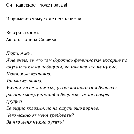
Он - наверное - тоже правда!
И примеров тому тоже несть числа...
Венерин голос.
Автор: Полина Санаева
Люди, я же…
Я не знаю, за что там боролись феминистки, которые по
слухам так и не победили, но мне все это не нужно.
Люди, я же женщина.
Только женщина.
У меня узкие запястья, узкие щиколотки и большая
разница между талией и бедрами, уж не говорю –
грудью.
Ее видно глазами, но на ощупь еще вернее.
Чего можно от меня требовать?
За что меня нужно ругать?