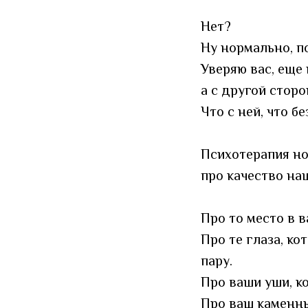
Нет?
Ну нормально, п
Уверяю вас, еще 
а с другой сторо
Что с ней, что бе
Психотерапия нор
про качество на
Про то место в в
Про те глаза, к
пару.
Про ваши уши, к
Про ваш каменны