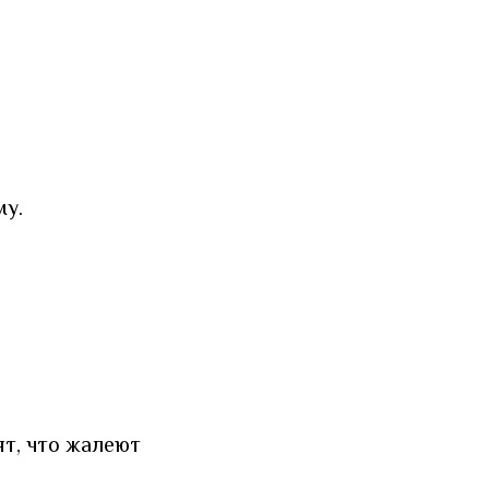
му.
ят, что жалеют