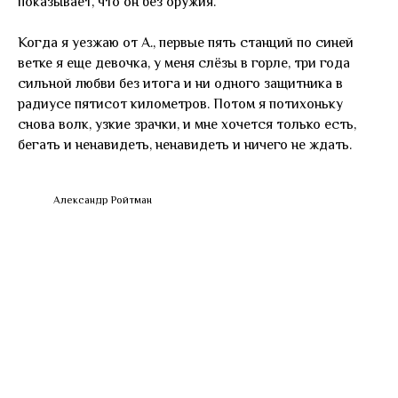
показывает, что он без оружия.
Когда я уезжаю от А., первые пять станций по синей
ветке я еще девочка, у меня слёзы в горле, три года
сильной любви без итога и ни одного защитника в
радиусе пятисот километров. Потом я потихоньку
снова волк, узкие зрачки, и мне хочется только есть,
бегать и ненавидеть, ненавидеть и ничего не ждать.
Александр Ройтман
Tilda
Made on