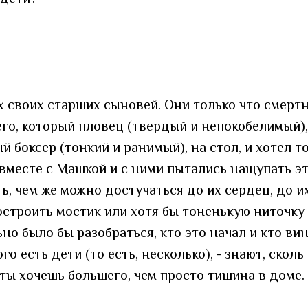
х своих старших сыновей. Они только что смертн
го, который пловец (твердый и непокобелимый),
й боксер (тонкий и ранимый), на стол, и хотел то
 вместе с Машкой и с ними пытались нащупать э
ь, чем же можно достучаться до их сердец, до и
остроить мостик или хотя бы тоненькую ниточк
но было бы разобраться, кто это начал и кто ви
ого есть дети (то есть, несколько), - знают, скол
 ты хочешь большего, чем просто тишина в доме.