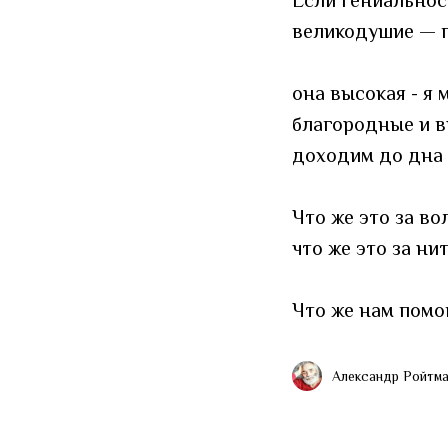
Если гениальнос
великодушие — 
она высокая - я 
благородные и в
доходим до дна
Что же это за в
что же это за н
Что же нам помо
Александр Ройтм