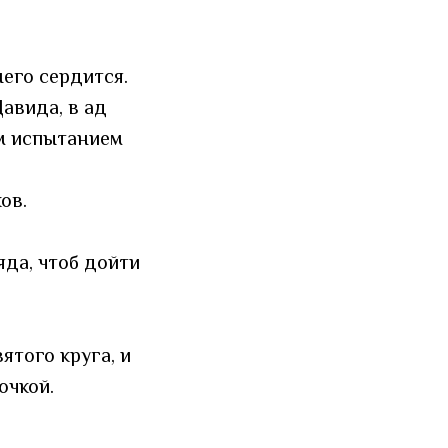
него сердится.
авида, в ад
ым испытанием
ов.
яда, чтоб дойти
ятого круга, и
очкой.