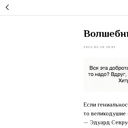
Волшебн
2022-02-20 20:01
Если гениальнос
то великодушие 
— Эдуард Севру