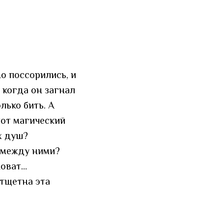
о поссорились, и
 когда он загнал
лько бить. А
тот магический
х душ?
у между ними?
новат…
ь тщетна эта