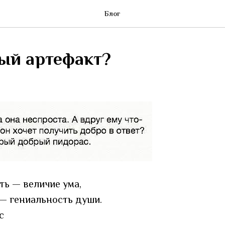
Блог
ый артефакт?
ть — величие ума,
— гениальность души.
с