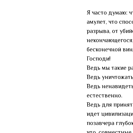
Я часто думаю: 
амулет, что спо
разрыва, от убий
некончающегося,
бесконечной вин
Господи!
Ведь мы такие р
Ведь уничтожать
Ведь ненавидеть
естественно.
Ведь для принят
идет цивилизаци
позавчера глубо
что, совместные