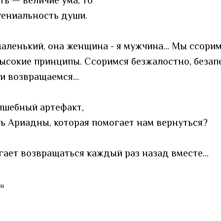
ть — величие ума, то
гениальность души.
маленький, она женщина - я мужчина... Мы ссорим
ысокие принципы. Ссоримся безжалостно, безап
 и возвращаемся…
олшебный артефакт,
ить Ариадны, которая помогает нам вернуться?
гает возвращаться каждый раз назад вместе...
ан