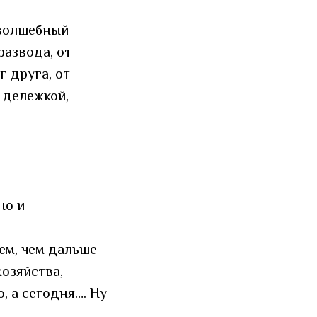
 волшебный
развода, от
г друга, от
 дележкой,
но и
ем, чем дальше
озяйства,
, а сегодня…. Ну