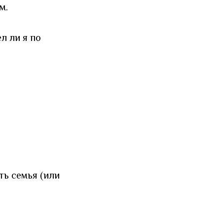
м.
л ли я по
ть семья (или