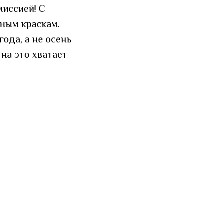
миссией! С
тным краскам.
года, а не осень
на это хватает