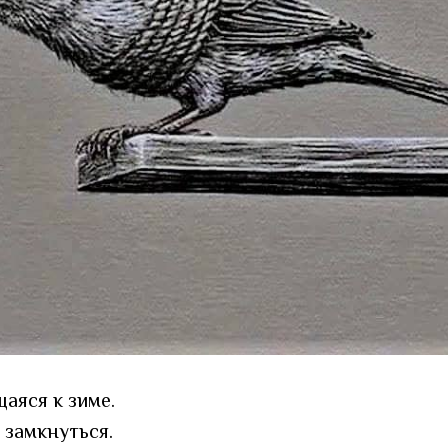
аяся к зиме.
 замкнуться.