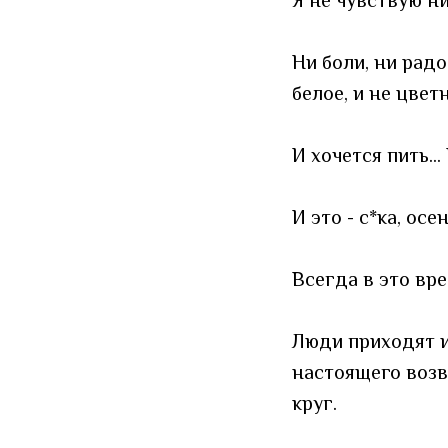
Я не чувствую ни
Ни боли, ни радо
белое, и не цвет
И хочется пить...
И это - с*ка, осен
Всегда в это вр
Люди приходят и
настоящего возв
круг.