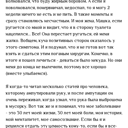
волновался, что буду жирным боровом. А если я
поволновался, понервничал, недоспал, то я могу 2
недели ничего не есть и не пить. В такие моменты я
сразу становлюсь несчастным. И моя жена, Машка, если
ругается со мной и видит, что я в сторону туалета
нацелился… Все! Она перестает ругаться, ей меня
жалко. Вобщем, куча позитивных сторон оказалось у
этого симптома. И я подумал, что я не готов вот так
взять и сдаться этим поганым хирургам. Конечно, в
итоге я пошел лечиться - деваться было некуда. Но они
меня до конца не вылечили, поэтому все хорошо
(вместе улыбаемся).
Я когда-то читал несколько статей про человека,
которому ампутировали руку, и после ампутации он
очень переживал, когда узнал, что рука была выброшена
в мусорку. Вот так же и я понимал, что мое заболевание
- это 30 лет моей жизни, 30 лет моей боли, моя история,
мой менталитет, мое самосознание. Если бы я и
решился отдать эту ценность кому-то, если бы я все-