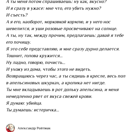
А ты меня потом спрашиваешь: ну как, вкусно?
И я сразу в ужасе: мне что, его убить нужно?
И съесть?
А я его, наоборот, морковкой кормлю, и у него нос
шевелится, и уши розовые просвечивают на солнце.
А ты, ну так, между прочим, предлагаешь: давай я тебе
его почищу.
Я это себе представляю, и мне сразу дурно делается.
Тошнит, голова кружится…
Ну ладно, говорю, почисть…
И ухожу из дома, чтобы этого не видеть.
Возвращаюсь через час, а ты сидишь в кресле, весь пол
в апельсиновых шкурках, а кролика нет нигде.
Ты мне вкладываешь в рот дольку апельсина, и меня
немедленно рвет от вкуса свежей крови.
Я думаю: убийца.
Ты думаешь: истеричка…
Александр Ройтман